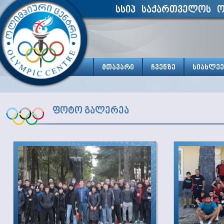
სსიპ საქართველოს ო
მთავარი
ჩვენზე
სიახლეე
ფოტო გალერეა