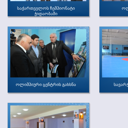
საქართველოს ჩემპიონატი
ოლ
ჭიდაობაში
ოლიმპიური ცენტრის გახსნა
სავარ