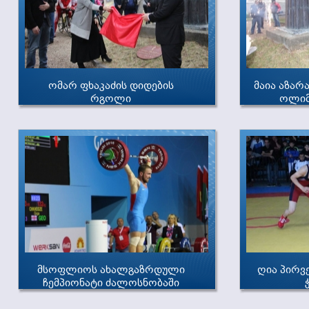
ომარ ფხაკაძის დიდების
მაია აზარ
რგოლი
ოლიმ
მსოფლიოს ახალგაზრდული
ღია პირ
ჩემპიონატი ძალოსნობაში