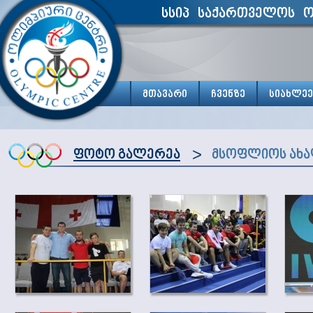
სსიპ საქართველოს ო
მთავარი
ჩვენზე
სიახლეე
>
ფოტო გალერეა
მსოფლიოს ახა