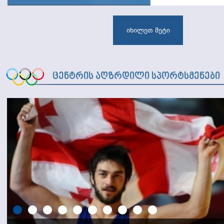
მოიპოვეს: ბ
იხილეთ მეტი
ცენტრის აღზრდილი სპორტსმენები