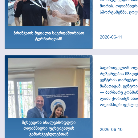
შორის. ოლიმპიური ცენტრის
სპორტსმენმა, ცოტ
ტურნირზე წარმატე
და 51 კგ. წონით 
საპატიო მესამე ა
ბრინჯაოს მედალი საერთაშორისო
ვულოცავთ ცოტნეს 
2026-06-11
ტურნირიდან!
მწვრთნელს, კობა კ
მნიშვნელოვან წარ
მწვრთნ�...
საქართველოს ოლ
რეზერვების მზად
ცენტრის დირექტორ
შამათავამ, ცენტრ
— ბარბარე კოზმა
ლაშა ქორიძეს ა
ოლიმპიურ ფესტივ
ბრწყინვალე შედეგ
სიმბოლური საჩუქრ
შეხვედრა ახალგაზრდული
შეგახსენებთ, რომ
ოლიმპიური ფესტივალის
სპორტულ ფესტივა
2026-06-10
გამარჯვებულებთან
აღსაზრდელებმა 