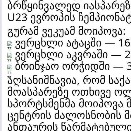
ბრწყინვალედ იასპარეზ
U23 ევროპის ჩემპიონატ
გურამ ვეკუამ მოიპოვა:
ვერცხლი ატაცში — 160 
ვერცხლი აკვრაში — 20
ბრინჯაო ორჭიდში — 37
აღსანიშნავია, რომ სა
მოასპარეზე ოთხივე ოლ
სპორტსმენმა მოიპოვა 
ცენტრის ძალოსნობის 
ანთაურის წარმატებული