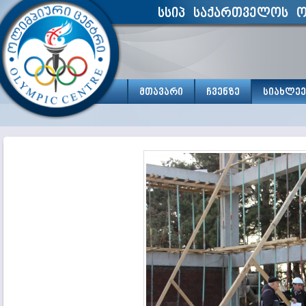
სსიპ საქართველოს ო
მთავარი
ჩვენზე
სიახლეე