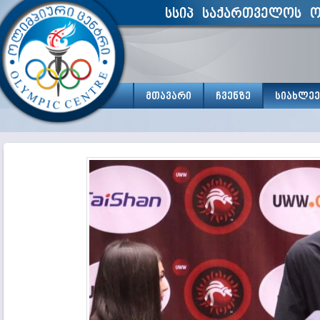
სსიპ საქართველოს ო
მთავარი
ჩვენზე
სიახლეე