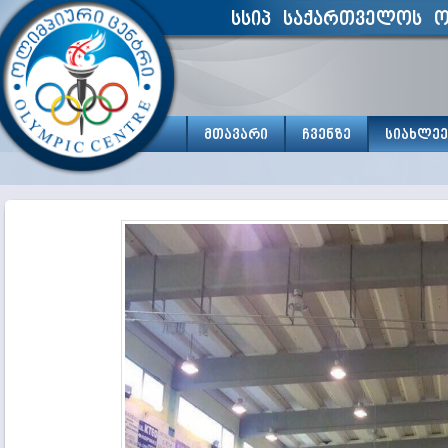
სსიპ საქართველოს ო
მთავარი
ჩვენზე
სიახლეე