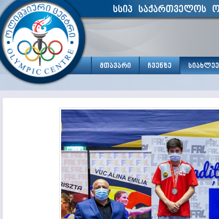
სსიპ საქართველოს ო
მთავარი
ჩვენზე
სიახლეე