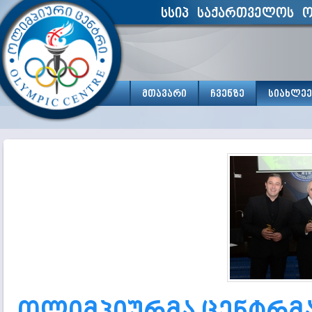
სსიპ საქართველოს ო
მთავარი
ჩვენზე
სიახლეე